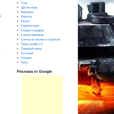
Голд
Другие игры
Картинки
и
Новости
Разное
Секреты игры
Скидки и подарки
Советы новичкам
Советы по тактике и стратегии
Танки онлайн 2.0
Танковый юмор
.
Тестовый
Техника
Читы
Реклама от Google