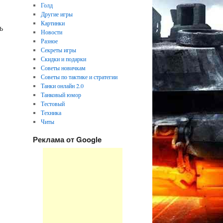
Голд
Другие игры
Картинки
ь
Новости
Разное
Секреты игры
Скидки и подарки
Советы новичкам
Советы по тактике и стратегии
Танки онлайн 2.0
Танковый юмор
Тестовый
Техника
Читы
Реклама от Google