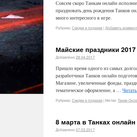
Совсем скоро Танкам онлайн исполнит
праздновать день рождения Танков он
много интересного в игре.
Рубрика:
Скидки и подарки
|
Добавить коммен
Майские праздники 2017
Добавлено
28.04.2017
Пришло время одного из самых долго
разработчики Танков онлайн подготов
Магазине, увеличенные фонды, празд
тематическое оформление, а …
Читать
Рубрика:
Скидки и подарки
|
Метки:
Танки Онла
8 марта в Танках онлайн
Добавлено
07.03.2017