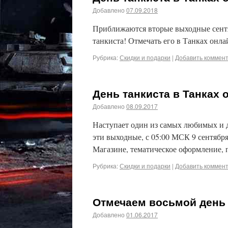
Добавлено
07.09.2018
Приближаются вторые выходные сентя
танкиста! Отмечать его в Танках онла
Рубрика:
Скидки и подарки
|
Добавить коммен
День танкиста в Танках 
Добавлено
08.09.2017
Наступает один из самых любимых и 
эти выходные, с 05:00 МСК 9 сентября
Магазине, тематическое оформление,
Рубрика:
Скидки и подарки
|
Добавить коммен
Отмечаем восьмой день
Добавлено
01.06.2017