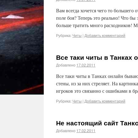
Вам всегда хочется чего то большего 
поле боя? Теперь это реально! Что бы
больше тратить много расходников! 
Рубрика:
Читы
|
Добавить комментарий
Все таки читы в Танках
Добавлено
17.02.2011
Все таки читы в Танках онлайн бываю
стены, из за них стреляет. На картин
игроков это связанно с ошибками в б
Рубрика:
Читы
|
Добавить комментарий
Не настоящий сайт Танко
Добавлено
17.02.2011