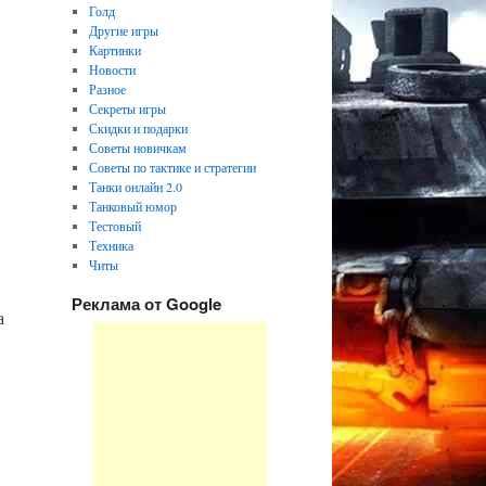
Голд
Другие игры
Картинки
Новости
Разное
Секреты игры
Скидки и подарки
Советы новичкам
Советы по тактике и стратегии
Танки онлайн 2.0
Танковый юмор
Тестовый
Техника
Читы
.
Реклама от Google
а