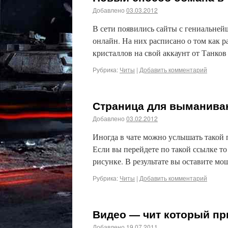
Добавлено
03.03.2012
В сети появились сайты с гениальней
онлайн. На них расписано о том как р
кристаллов на свой аккаунт от Танко
Рубрика:
Читы
|
Добавить комментарий
Страница для выманиван
Добавлено
03.02.2012
Иногда в чате можно услышать такой
Если вы перейдете по такой ссылке то
рисунке. В результате вы оставите м
Рубрика:
Читы
|
Добавить комментарий
Видео — чит который при
Добавлено
19.07.2011